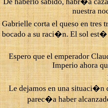
De haberlo sabido, habr�a caza
nuestra no
Gabrielle
corta el queso en tres t
bocado a su raci�n. El sol est� 
Espero que el emperador Claud
Imperio ahora q
Le dejamos en una situaci�n 
parec�a haber alcanzado