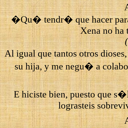
�Qu� tendr� que hacer para
Xena
no ha 
Al igual que tantos otros diose
su hija, y me negu� a colabor
E hiciste bien, puesto que s�l
lograsteis sobreviv