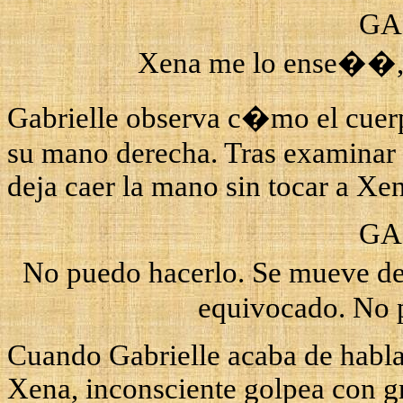
GA
Xena
me lo ense��, p
Gabrielle
observa c�mo el cuer
su mano derecha. Tras examinar
deja caer la mano sin tocar a
Xe
GA
No puedo hacerlo. Se mueve de
equivocado. No p
Cuando
Gabrielle
acaba de hablar
Xena
, inconsciente golpea con g