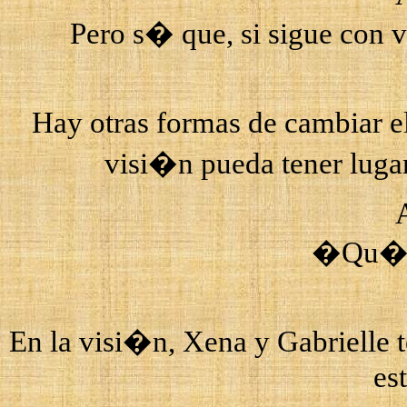
Pero s� que, si sigue con
Hay otras formas de cambiar el
visi�n pueda tener lugar
�Qu� p
En la visi�n,
Xena
y
Gabrielle
t
est