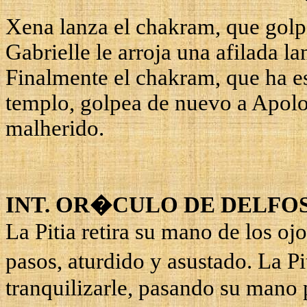
Xena
lanza el
chakram
, que golp
Gabrielle
le arroja una afilada la
Finalmente el
chakram
, que ha 
templo, golpea de nuevo a Apolo
malherido.
INT. OR�CULO DE DELFO
La Pitia retira su mano de los oj
pasos, aturdido y asustado. La P
tranquilizarle, pasando su mano p