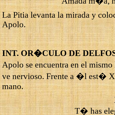
Amada m�a
, 
La Pitia levanta la mirada y col
Apolo.
INT. OR�CULO DE DELFOS
Apolo se encuentra en el mismo l
ve nervioso. Frente a �l est�
X
mano.
T� has ele