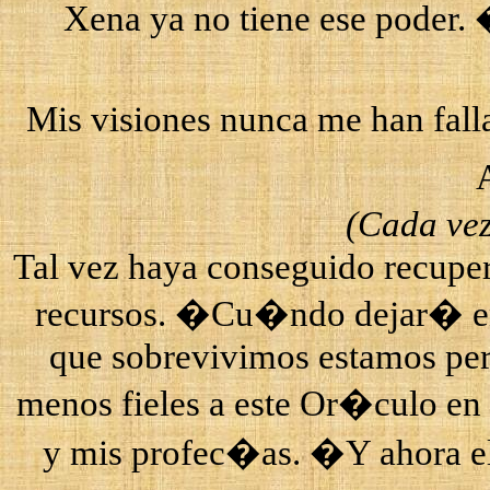
Xena
ya no tiene ese poder.
Mis visiones nunca me han fall
(Cada ve
Tal vez haya conseguido recupe
recursos. �Cu�ndo dejar� en p
que sobrevivimos estamos per
menos fieles a este Or�culo en
y mis profec�as. �Y ahora ell