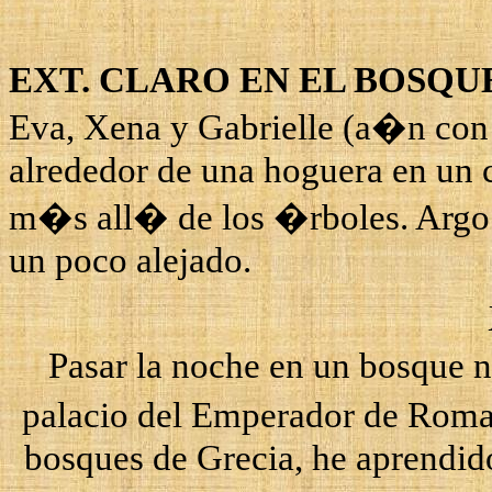
EXT. CLARO EN EL BOSQU
Eva,
Xena
y
Gabrielle
(a�n con s
alrededor de una hoguera en un c
m�s all� de los �rboles. Argo 
un poco alejado.
Pasar la noche en un bosque 
palacio del Emperador de Roma
bosques de Grecia, he aprendid