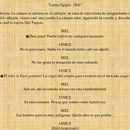
"Luxor, Egipto. 1941"
etería. La cámara se adentra en el callejón: se trata de una tienda de antigüedades eg
do del callejón, vemos caer una cuerda. La cámara sube, siguiendo la cuerda, y desc
la cual la espera Mel Pappas.
MEL
�Date prisa! Puede volver en cualquier momento.
JANICE
No te preocupes. Nadie en el mundo bebe café tan rápido.
MEL
No me gusta la sensación de estar robando.
JANICE
�Él robó la llave primero! La cogió del templo para venderla en el mercado negro.
MEL
Aún así, me incomoda actuar con esta clandestinidad.
JANICE
Es emocionante. Piensa que somos como Autolycus.
MEL
Ese hombre parecía muy peligroso. Quién sabe lo que podría...
JANICE
(Interrumpiendo)