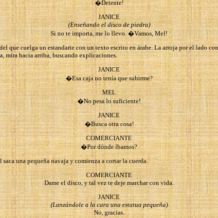
�Detente!
JANICE
(Enseñando el disco de piedra)
Si no te importa, me lo llevo. �Vamos, Mel!
 del que cuelga un estandarte con un texto escrito en árabe. La arroja por el lado co
a, mira hacia arriba, buscando explicaciones.
JANICE
�Esa caja no tenía que subirme?
MEL
�No pesa lo suficiente!
JANICE
�Busca otra cosa!
COMERCIANTE
�Por dónde íbamos?
l saca una pequeña navaja y comienza a cortar la cuerda.
COMERCIANTE
Dame el disco, y tal vez te deje marchar con vida.
JANICE
(Lanzándole a la cara una estatua pequeña)
No, gracias.