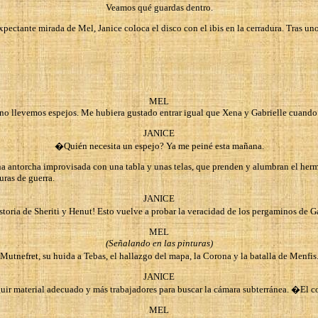
Veamos qué guardas dentro.
xpectante mirada de Mel, Janice coloca el disco con el ibis en la cerradura. Tras uno
MEL
no llevemos espejos. Me hubiera gustado entrar igual que Xena y Gabrielle cuando 
JANICE
�Quién necesita un espejo? Ya me peiné esta mañana.
una antorcha improvisada con una tabla y unas telas, que prenden y alumbran el herm
uras de guerra.
JANICE
toria de Sheriti y Henut! Esto vuelve a probar la veracidad de los pergaminos de Ga
MEL
(Señalando en las pinturas)
Mutnefret, su huida a Tebas, el hallazgo del mapa, la Corona y la batalla de Menfi
JANICE
ir material adecuado y más trabajadores para buscar la cámara subterránea. �El co
MEL