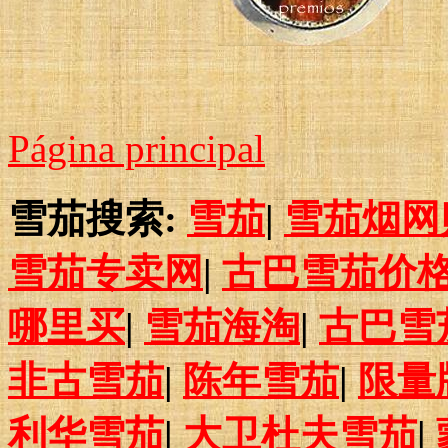
Página principal
雪茄搜索:
雪茄
|
雪茄烟网
雪茄专卖网
|
古巴雪茄价
哪里买
|
雪茄海淘
|
古巴雪
非古雪茄
|
陈年雪茄
|
限量
利华雪茄
|
大卫杜夫雪茄
|