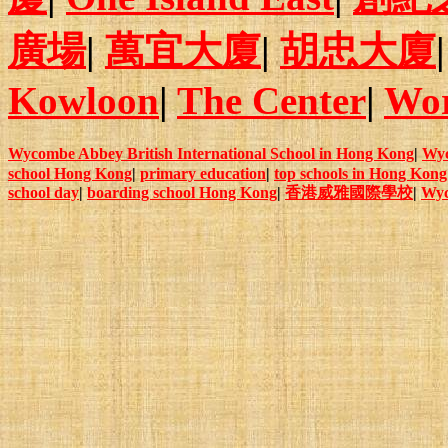
廣場
|
萬宜大廈
|
胡忠大廈
Kowloon
|
The Center
|
Wor
Wycombe Abbey British International School in Hong Kong
|
Wy
school Hong Kong
|
primary education
|
top schools in Hong Kong
school day
|
boarding school Hong Kong
|
香港威雅國際學校
|
Wyc