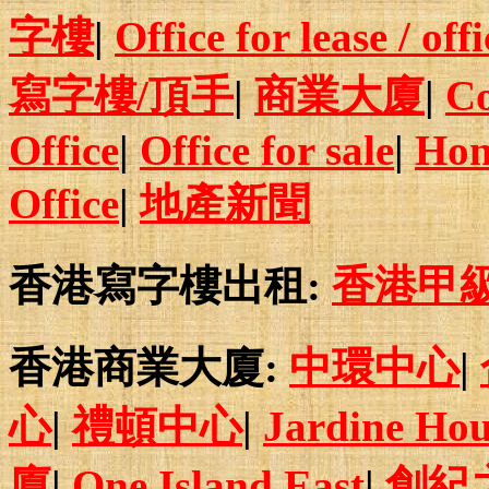
字樓
|
Office for lease / off
寫字樓/頂手
|
商業大廈
|
Co
Office
|
Office for sale
|
Hon
Office
|
地產新聞
香港寫字樓出租:
香港甲
香港商業大廈:
中環中心
|
心
|
禮頓中心
|
Jardine Hou
廈
|
One Island East
|
創紀