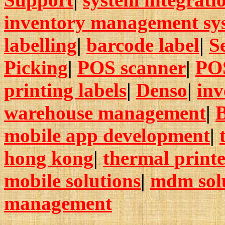
inventory management sy
labelling
|
barcode label
|
S
Picking
|
POS scanner
|
POS
printing labels
|
Denso
|
in
warehouse management
|
B
mobile app development
|
hong kong
|
thermal print
mobile solutions
|
mdm sol
management