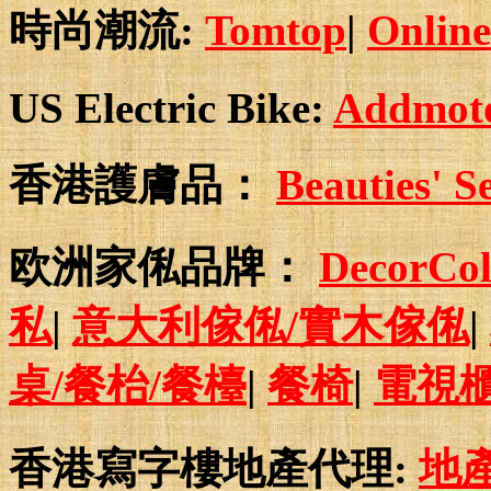
時尚潮流:
Tomtop
|
Online
US Electric Bike:
Addmotor
香港護膚品：
Beauties
欧洲家俬品牌：
DecorCo
私
|
意大利傢俬/實木傢俬
|
桌/餐枱/餐檯
|
餐椅
|
電視
香港寫字樓地產代理:
地