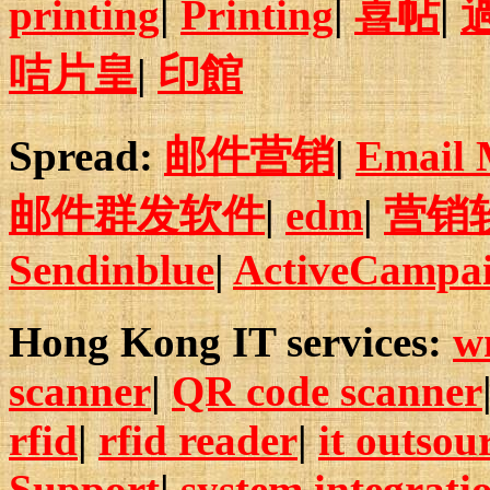
printing
|
Printing
|
喜帖
|
咭片皇
|
印館
Spread:
邮件营销
|
Email 
邮件群发软件
|
edm
|
营销
Sendinblue
|
ActiveCampa
Hong Kong IT services:
w
scanner
|
QR code scanner
rfid
|
rfid reader
|
it outsou
Support
|
system integrati