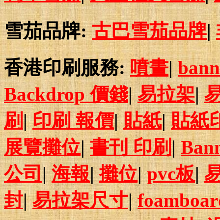
雪茄品牌:
古巴雪茄品牌
|
香港印刷服務:
噴畫
|
bann
Backdrop 價錢
|
易拉架
|
刷
|
印刷 報價
|
貼紙
|
貼紙
展覽攤位
|
書刊 印刷
|
Ban
公司
|
海報
|
攤位
|
pvc板
|
封
|
易拉架尺寸
|
foamboar