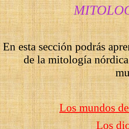
MITOLO
En esta sección podrás apre
de la mitología nórdica 
mu
Los mundos de 
Los di