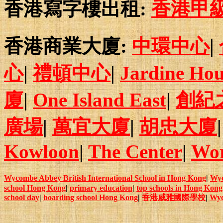
香港寫字樓出租:
香港甲
香港商業大廈:
中環中心
|
心
|
禮頓中心
|
Jardine Hou
廈
|
One Island East
|
創紀
廣場
|
萬宜大廈
|
胡忠大廈
Kowloon
|
The Center
|
Wor
Wycombe Abbey British International School in Hong Kong
|
Wy
school Hong Kong
|
primary education
|
top schools in Hong Kong
school day
|
boarding school Hong Kong
|
香港威雅國際學校
|
Wyc