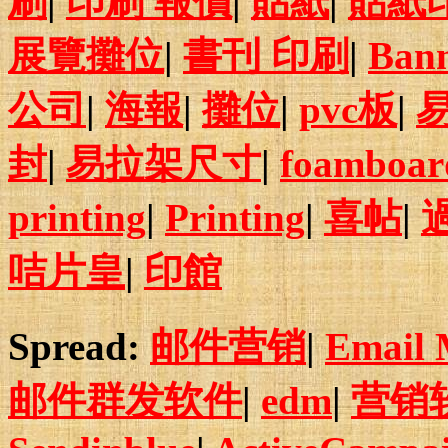
刷
|
印刷 報價
|
貼紙
|
貼紙
展覽攤位
|
書刊 印刷
|
Ban
公司
|
海報
|
攤位
|
pvc板
|
封
|
易拉架尺寸
|
foamboar
printing
|
Printing
|
喜帖
|
咭片皇
|
印館
Spread:
邮件营销
|
Email 
邮件群发软件
|
edm
|
营销