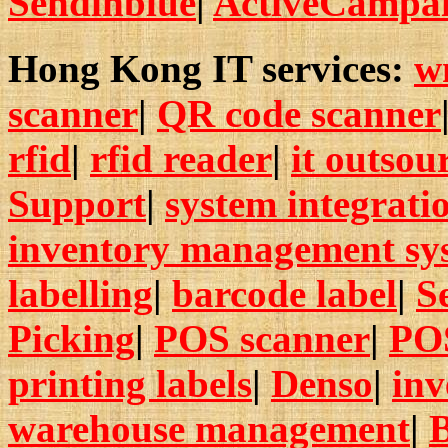
Sendinblue
|
ActiveCampa
Hong Kong IT services:
w
scanner
|
QR code scanner
rfid
|
rfid reader
|
it outsou
Support
|
system integrati
inventory management sy
labelling
|
barcode label
|
S
Picking
|
POS scanner
|
POS
printing labels
|
Denso
|
in
warehouse management
|
B