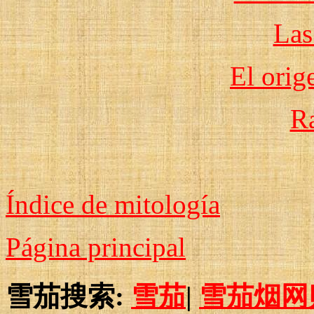
Las
El orig
R
Índice de mitología
Página principal
雪茄搜索:
雪茄
|
雪茄烟网