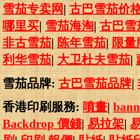
雪茄专卖网
|
古巴雪茄价
哪里买
|
雪茄海淘
|
古巴雪
非古雪茄
|
陈年雪茄
|
限量
利华雪茄
|
大卫杜夫雪茄
|
雪茄品牌:
古巴雪茄品牌
|
香港印刷服務:
噴畫
|
bann
Backdrop 價錢
|
易拉架
|