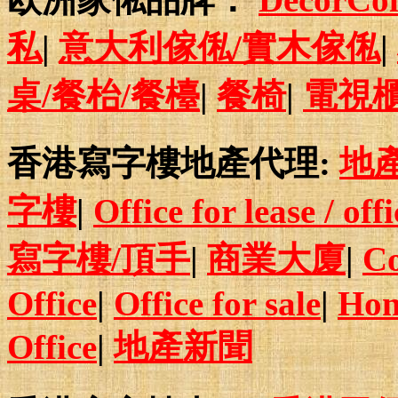
私
|
意大利傢俬/實木傢俬
|
桌/餐枱/餐檯
|
餐椅
|
電視
香港寫字樓地產代理:
地
字樓
|
Office for lease / off
寫字樓/頂手
|
商業大廈
|
Co
Office
|
Office for sale
|
Hon
Office
|
地產新聞