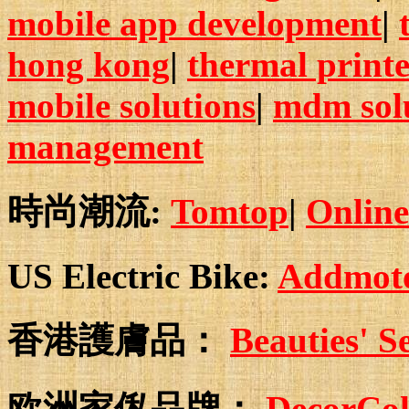
mobile app development
|
hong kong
|
thermal print
mobile solutions
|
mdm sol
management
時尚潮流:
Tomtop
|
Online
US Electric Bike:
Addmotor
香港護膚品：
Beauties
欧洲家俬品牌：
DecorCo