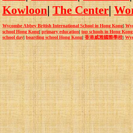
Kowloon
|
The Center
|
Wor
Wycombe Abbey British International School in Hong Kong
|
Wy
school Hong Kong
|
primary education
|
top schools in Hong Kong
school day
|
boarding school Hong Kong
|
香港威雅國際學校
|
Wyc