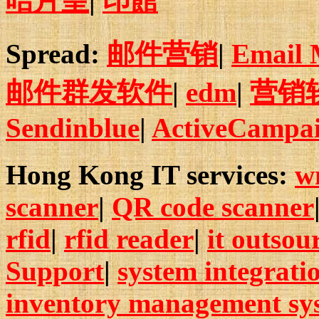
咭片皇
|
印館
Spread:
邮件营销
|
Email 
邮件群发软件
|
edm
|
营销
Sendinblue
|
ActiveCampa
Hong Kong IT services:
w
scanner
|
QR code scanner
rfid
|
rfid reader
|
it outsou
Support
|
system integrati
inventory management sy