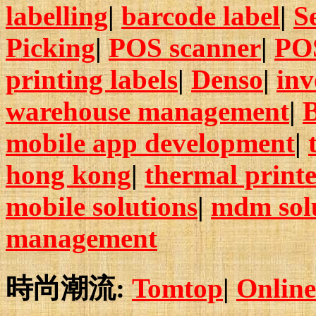
labelling
|
barcode label
|
S
Picking
|
POS scanner
|
POS
printing labels
|
Denso
|
in
warehouse management
|
B
mobile app development
|
hong kong
|
thermal print
mobile solutions
|
mdm sol
management
時尚潮流:
Tomtop
|
Online