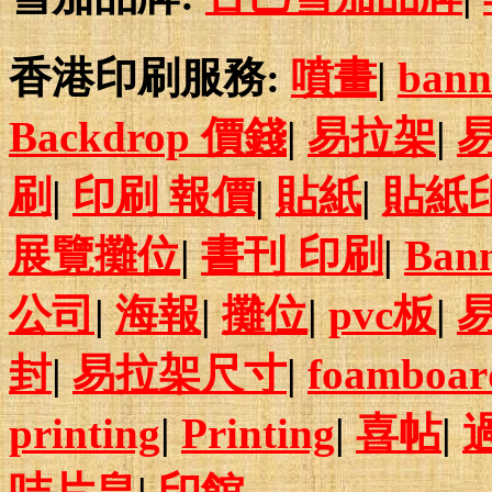
香港印刷服務:
噴畫
|
bann
Backdrop 價錢
|
易拉架
|
刷
|
印刷 報價
|
貼紙
|
貼紙
展覽攤位
|
書刊 印刷
|
Ban
公司
|
海報
|
攤位
|
pvc板
|
封
|
易拉架尺寸
|
foamboar
printing
|
Printing
|
喜帖
|