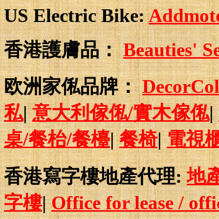
US Electric Bike:
Addmotor
香港護膚品：
Beauties
欧洲家俬品牌：
DecorCo
私
|
意大利傢俬/實木傢俬
|
桌/餐枱/餐檯
|
餐椅
|
電視
香港寫字樓地產代理:
地
字樓
|
Office for lease / off