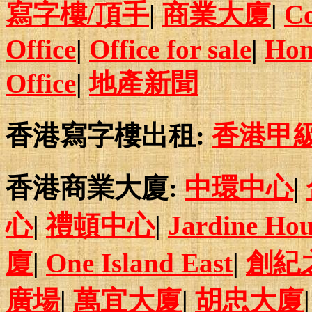
寫字樓/頂手
|
商業大廈
|
Co
Office
|
Office for sale
|
Hon
Office
|
地產新聞
香港寫字樓出租:
香港甲
香港商業大廈:
中環中心
|
心
|
禮頓中心
|
Jardine Hou
廈
|
One Island East
|
創紀
廣場
|
萬宜大廈
|
胡忠大廈