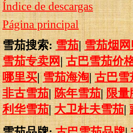
Índice de descargas
Página principal
雪茄搜索:
雪茄
|
雪茄烟网
雪茄专卖网
|
古巴雪茄价
哪里买
|
雪茄海淘
|
古巴雪
非古雪茄
|
陈年雪茄
|
限量
利华雪茄
|
大卫杜夫雪茄
|
雪茄品牌:
古巴雪茄品牌
|